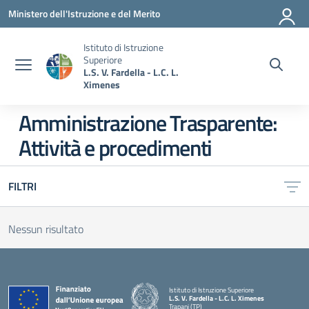
Vai ai contenuti
Vai al menu di navigazione
Vai al footer
Ministero dell'Istruzione e del Merito
Istituto di Istruzione
Superiore
L.S. V. Fardella - L.C. L.
Ximenes
Amministrazione Trasparente:
Attività e procedimenti
FILTRI
Nessun risultato
Istituto di Istruzione Superiore
L.S. V. Fardella - L.C. L. Ximenes
Trapani (TP)