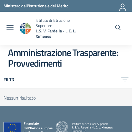
Vai ai contenuti
Vai al menu di navigazione
Vai al footer
Ministero dell'Istruzione e del Merito
Istituto di Istruzione
Superiore
L.S. V. Fardella - L.C. L.
Ximenes
Amministrazione Trasparente:
Provvedimenti
FILTRI
Nessun risultato
Istituto di Istruzione Superiore
L.S. V. Fardella - L.C. L. Ximenes
Trapani (TP)