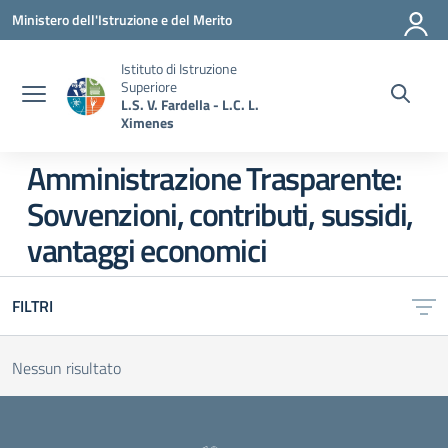
Vai ai contenuti
Vai al menu di navigazione
Vai al footer
Ministero dell'Istruzione e del Merito
Istituto di Istruzione
Superiore
L.S. V. Fardella - L.C. L.
Ximenes
Amministrazione Trasparente:
Sovvenzioni, contributi, sussidi,
vantaggi economici
FILTRI
Nessun risultato